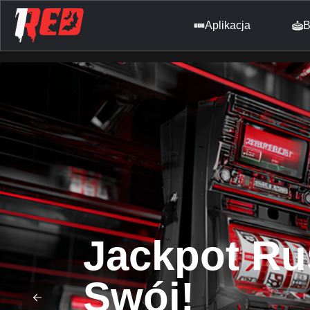
Aplikacja
B
Jackpot Ru
Swój!