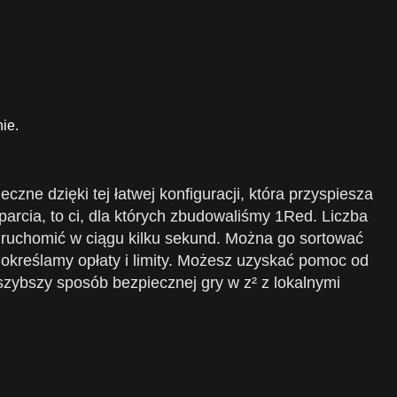
.
ie.
czne dzięki tej łatwej konfiguracji, która przyspiesza
arcia, to ci, dla których zbudowaliśmy 1Red. Liczba
 uruchomić w ciągu kilku sekund. Można go sortować
 określamy opłaty i limity. Możesz uzyskać pomoc od
szybszy sposób bezpiecznej gry w z² z lokalnymi