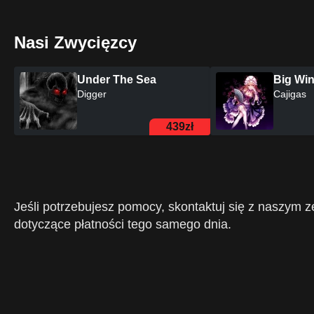
Pierwsze kroki i wskazówki
Nasi Zwycięzcy
Super Hamster
Under 
viklyah
Digger
447zł
Jeśli potrzebujesz pomocy, skontaktuj się z naszy
dotyczące płatności tego samego dnia.