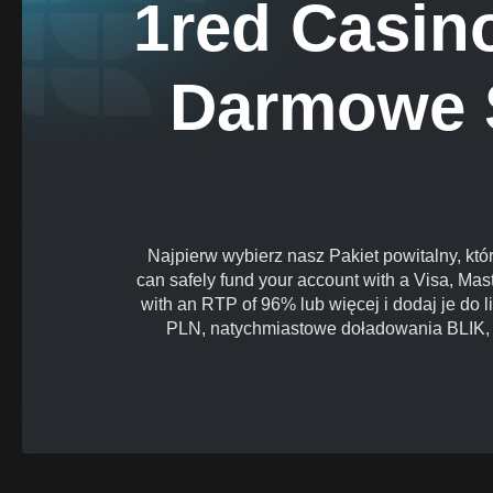
1red Casin
Darmowe S
Najpierw wybierz nasz Pakiet powitalny, któ
can safely fund your account with a Visa, Maste
with an RTP of 96% lub więcej i dodaj je do 
PLN, natychmiastowe doładowania BLIK, obs