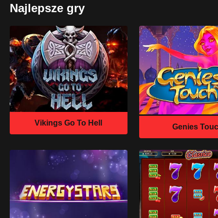
Najlepsze gry
Gry w 1Red
Biblioteka slotów
Tabele
Sprzedawcy na żywo
Inteligentne sposoby na wybranie gry
Darmowe spiny, zwrot gotówki i turnieje w 1Red
Sposób działania naszych premii
Vikings Go To Hell
Genies Tou
Gdzie znaleźć i używać 1 czerwonych kodów kuponów
Ważne zasady
Aplikacja mobilna
Instrukcja instalacji
Wydajność i wykorzystanie danych