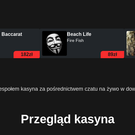
The Sea
Big Win Baccarat
Cajigas
439zł
182zł
m zespołem kasyna za pośrednictwem czatu na żywo w d
Przegląd kasyna