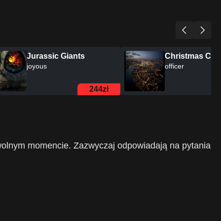
Beach Life
Jurassic Giant
Fire Fish
joyous
89zł
owolnym momencie. Zazwyczaj odpowiadają na pytania